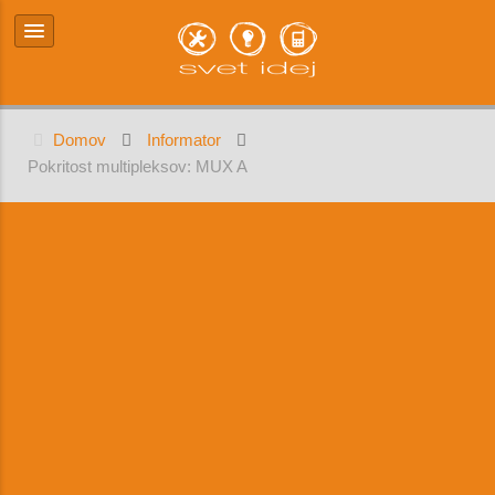
Domov
Informator
Pokritost multipleksov: MUX A